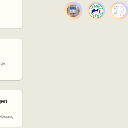
ige
gen
plossing