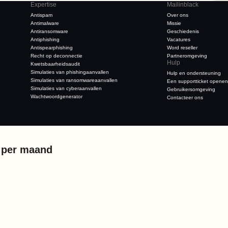
Expertise
Mailinblack
Antispam
Over ons
Antimalware
Missie
Antiransomware
Geschiedenis
Antiphishing
Vacatures
Antispearphishing
Word reseller
Recht op deconnectie
Partneromgeving
Hulp
Kwetsbaarheidsaudit
Simulaties van phishingaanvallen
Hulp en ondersteuning
Simulaties van ransomwareaanvallen
Een supportticket openen
Simulaties van cyberaanvallen
Gebruikersomgeving
Wachtwoordgenerator
Contacteer ons
 per maand