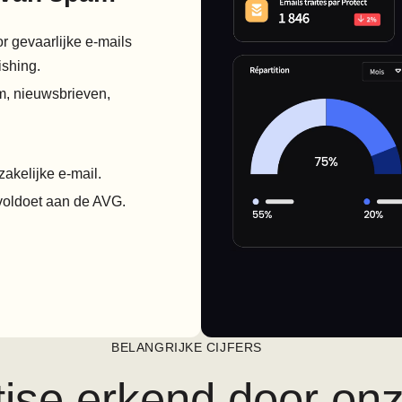
 gevaarlijke e-mails
ishing.
m, nieuwsbrieven,
akelijke e-mail.
voldoet aan de AVG.
BELANGRIJKE CIJFERS
ise erkend door onz