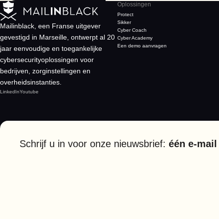
Oplossingen
Protect
Sikker
Mailinblack, een Franse uitgever
Cyber Coach
gevestigd in Marseille, ontwerpt al 20
Cyber Academy
Een demo aanvragen
jaar eenvoudige en toegankelijke
cybersecurityoplossingen voor
bedrijven, zorginstellingen en
overheidsinstanties.
LinkedIn
Youtube
Schrijf u in voor onze nieuwsbrief:
één e-mail