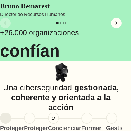
Bruno Demarest
La
Cultura de ciberseguridad
Director de Recursos Humanos
Admi
+26.000 organizaciones
confían
Una ciberseguridad
gestionada,
coherente y orientada a la
acción
Proteger
Proteger
Concienciar
Formar
Gestiona