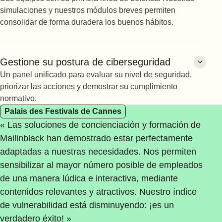
Antimalware
simulaciones y nuestros módulos breves permiten
Antispam
consolidar de forma duradera los buenos hábitos.
Antisuplantación de identidad
Integración con Microsoft 365
Concienciación
Antiransomware
Gestione su postura de ciberseguridad
Simulación de ransomware
Análisis de enlaces
Un panel unificado para evaluar su nivel de seguridad,
Simulación de phishing
priorizar las acciones y demostrar su cumplimiento
Simulación de ciberataques
Contraseñas
normativo.
Evaluación de las vulnerabilidades humanas
Palais des Festivals de Cannes
Ag
Cajas fuertes compartidas y enlaces cifrados
Concienciación en ciberseguridad
Gestión
« Las soluciones de concienciación y formación de
« C
Gestión de las políticas de seguridad
Simulación de spear phishing
Mailinblack han demostrado estar perfectamente
nue
Generador de contraseñas seguras
Estadísticas de ciberseguridad
adaptadas a nuestras necesidades. Nos permiten
visi
Autenticación de doble factor
CyberScore
Formación
sensibilizar al mayor número posible de empleados
Los
Alertas en tiempo real
Mitigación de riesgos
de una manera lúdica e interactiva, mediante
solu
Formación en ciberseguridad
Análisis del comportamiento
contenidos relevantes y atractivos. Nuestro índice
nos
Microaprendizaje
de vulnerabilidad está disminuyendo: ¡es un
de 
Formación a medida
verdadero éxito! »
mayo
Seguimiento del progreso