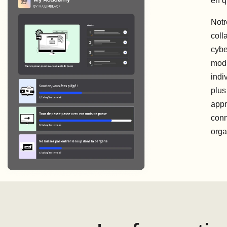
en q
Notr
coll
cybe
modu
indi
plus
appr
conn
orga