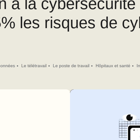
n à la cybersécurité
5% les risques de c
données
Le télétravail
Le poste de travail
Hôpitaux et santé
I