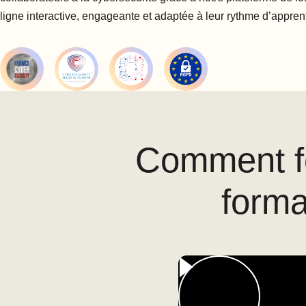
ligne interactive, engageante et adaptée à leur rythme d’appre
Comment fo
forma