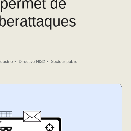
 permet de
yberattaques
ndustrie
Directive NIS2
Secteur public