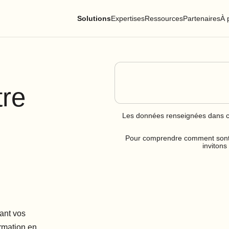
Solutions
Expertises
Ressources
Partenaires
À 
tre
Les données renseignées dans ce 
Pour comprendre comment sont t
invitons
ant vos
ormation en