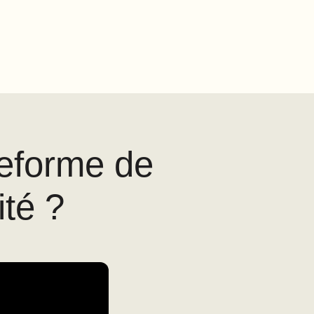
teforme de
ité ?