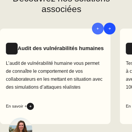
réduire les risques.
suspects, et
tout simplement
de rester vigilant face aux
associées
emails
et messages inattendus.
Audit des vulnérabilités humaines
L’audit de vulnérabilité humaine vous permet
Te
de connaître le comportement de vos
à 
collaborateurs en les mettant en situation avec
av
des simulations d’attaques réalistes
10
En savoir +
En 