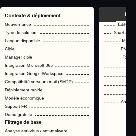
Prot
Contexte & déploiement
Gouvernance
Éditeur f
Type de solution
SaaS & On
Langue disponible
Multila
Cible
PME/ET
Manager cible
Tout pu
Intégration Microsoft 365
Intégration Google Workspace
Compatibilité serveurs mail (SMTP)
Déploiement rapide
Modèle économique
Abonne
Support FR
Démo gratuite
Filtrage de base
Analyse anti-virus / anti-malware