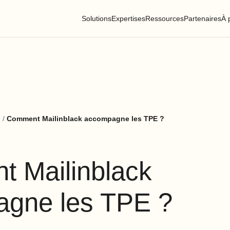
Solutions
Expertises
Ressources
Partenaires
À 
g
/
Comment Mailinblack accompagne les TPE ?
 Mailinblack
gne les TPE ?