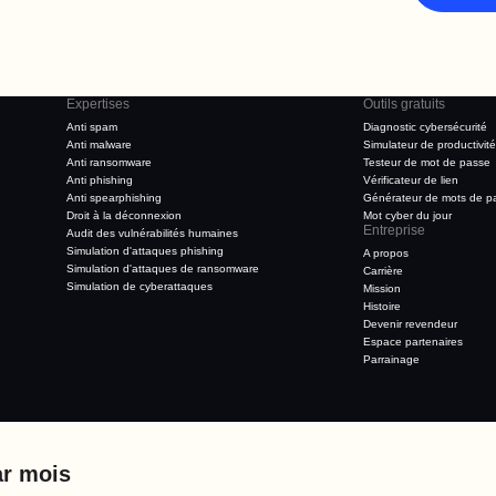
Expertises
Outils gratuits
Anti spam
Diagnostic cybersécurité
Anti malware
Simulateur de productivité
Anti ransomware
Testeur de mot de passe
Anti phishing
Vérificateur de lien
Anti spearphishing
Générateur de mots de p
Droit à la déconnexion
Mot cyber du jour
Entreprise
Audit des vulnérabilités humaines
Simulation d'attaques phishing
A propos
Simulation d'attaques de ransomware
Carrière
Simulation de cyberattaques
Mission
Histoire
Devenir revendeur
Espace partenaires
Parrainage
ar mois