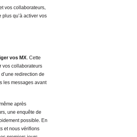
t vos collaborateurs,
 plus qu’à activer vos
riger vos MX
. Cette
r vos collaborateurs
t d’une redirection de
tous les messages avant
E même après
urs, une enquête de
rapidement possible. En
s et nous vérifions
les premiers jours.