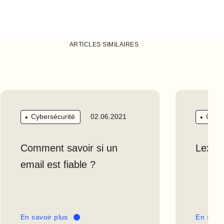
ARTICLES SIMILAIRES
Cybersécurité
Cyber
02.06.2021
Comment savoir si un
Lexiqu
email est fiable ?
En savoir plus
En savoi