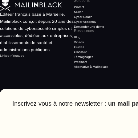
Solutions
Protect
Sikker
Editeur français basé à Marseille,
Cyber Coach
Mailinblack conçoit depuis 20 ans des
Cyber Academy
Demander une démo
solutions de cybersécurité simples et
Ressources
accessibles, dédiées aux entreprises,
Blog
établissements de santé et
Vidéos
Guides
administrations publiques.
Glossaire
LinkedIn
Youtube
Témoignages
Webinars
Alternative à Mailinblack
Inscrivez vous à notre newsletter :
un mail p