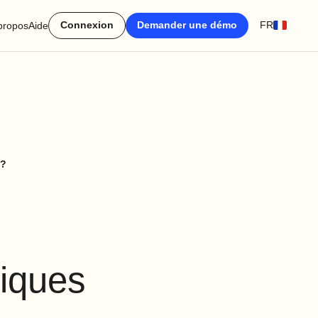
Connexion
Demander une démo
FR
propos
Aide
 ?
tiques