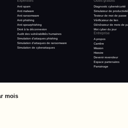
Expertises
Outils gratuits
Anti spam
Diagnostic cybersécurité
Anti malware
Simulateur de productivité
Anti ransomware
Testeur de mot de passe
Anti phishing
Vérificateur de lien
Anti spearphishing
Générateur de mots de p
Droit à la déconnexion
Mot cyber du jour
Entreprise
Audit des vulnérabilités humaines
Simulation d'attaques phishing
A propos
Simulation d'attaques de ransomware
Carrière
Simulation de cyberattaques
Mission
Histoire
Devenir revendeur
Espace partenaires
Parrainage
ar mois