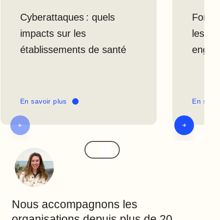
Cyberattaques : quels
Former
impacts sur les
les co
établissements de santé
engag
En savoir plus
En savoi
Nous accompagnons les
organisations depuis plus de 20