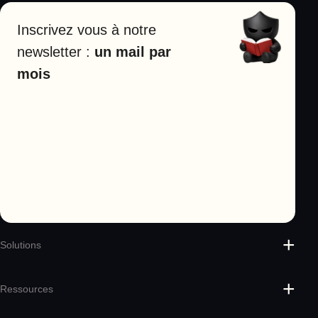
Inscrivez vous à notre
newsletter :
un mail par
mois
Solutions
Protect
Sikker
Ressources
Cyber Coach
Cyber Academy
Blog
Demander une démo