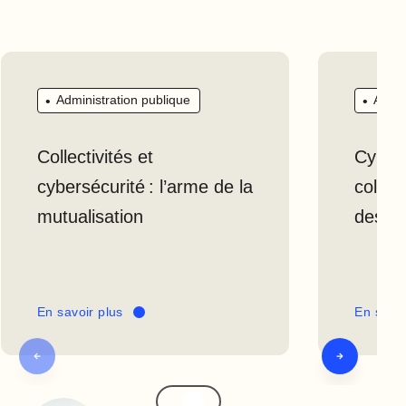
Administration publique
Admin
Collectivités et
Cybera
cybersécurité : l’arme de la
collec
mutualisation
des pi
En savoir plus
En savoi