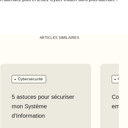
ARTICLES SIMILAIRES
Cybersécurité
Cyber
5 astuces pour sécuriser
Comme
mon Système
email 
d'Information