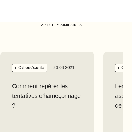
ARTICLES SIMILAIRES
Cybersécurité
Cyber
23.03.2021
Comment repérer les
Les rè
tentatives d’hameçonnage
assure
?
de vot